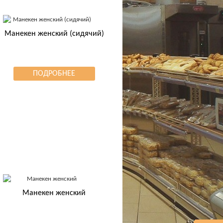
Манекен женский (сидячий)
ПОДРОБНЕЕ
Манекен женский