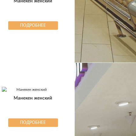
Манекен женский
ПОДРОБНЕЕ
Манекен женский
ПОДРОБНЕЕ