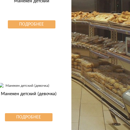
Манекен детский
ПОДРОБНЕЕ
Манекен детский (девочка)
ПОДРОБНЕЕ