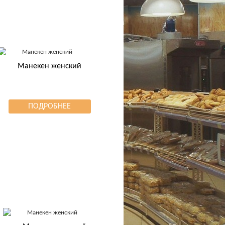
Манекен женский
ПОДРОБНЕЕ