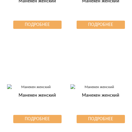
Манекен женский
Манекен женский
ПОДРОБНЕЕ
ПОДРОБНЕЕ
Манекен женский
Манекен женский
ПОДРОБНЕЕ
ПОДРОБНЕЕ