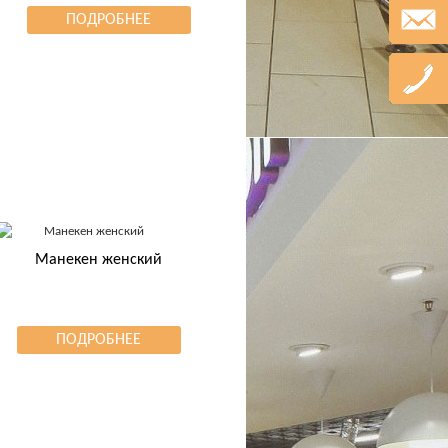
ПОДРОБНЕЕ
Манекен женский
ПОДРОБНЕЕ