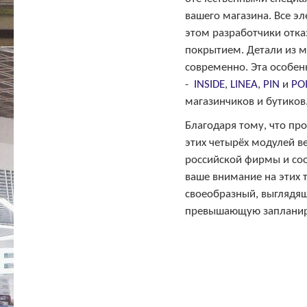
вашего магазина. Все э
этом разработчики отка
покрытием. Детали из м
современно. Эта особен
-
INSIDE
,
LINEA
,
PIN
и
PO
магазинчиков и бутиков
Благодаря тому, что пр
этих четырёх модулей в
российской фирмы и соо
ваше внимание на этих 
своеобразный, выглядящ
превышающую запланиро